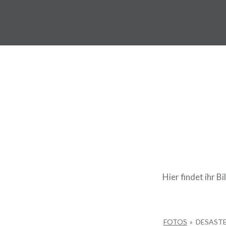
Direkt
zum
Queerreferat Mainz
Inhalt
Hier findet ihr 
FOTOS
»
DESAST