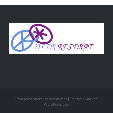
Stolz präsentiert von WordPress
|
Theme: Dyad von
WordPress.com