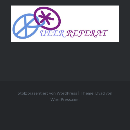
Stolz präsentiert von WordPress
|
Theme: Dyad von
WordPress.com