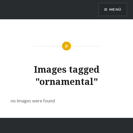
Direkt
MENÜ
zum
Inhalt
Queerreferat Mainz
Images tagged
"ornamental"
no images were found