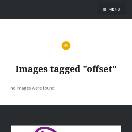
Direkt
MENÜ
zum
Inhalt
Queerreferat Mainz
Images tagged "offset"
no images were found