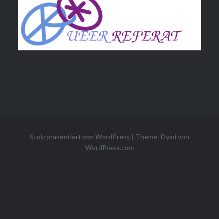
Stolz präsentiert von WordPress
|
Theme: Dyad von
WordPress.com