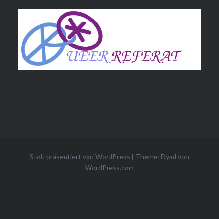
Stolz präsentiert von WordPress
|
Theme: Dyad von
WordPress.com