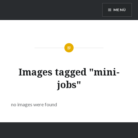
Direkt
MENÜ
zum
Inhalt
Queerreferat Mainz
Images tagged "mini-
jobs"
no images were found