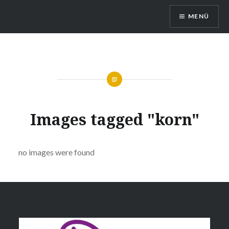
Direkt
MENÜ
zum
Inhalt
Queerreferat Mainz
Images tagged "korn"
no images were found