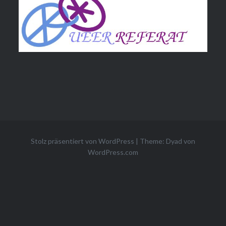
Stolz präsentiert von WordPress
|
Theme: Dyad von
WordPress.com