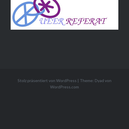
Stolz präsentiert von WordPress
|
Theme: Dyad von
WordPress.com