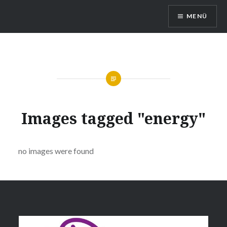
Direkt
MENÜ
zum
Inhalt
Queerreferat Mainz
Images tagged "energy"
no images were found