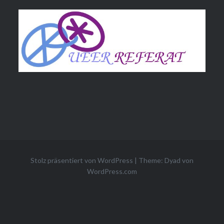
Stolz präsentiert von WordPress
|
Theme: Dyad von
WordPress.com