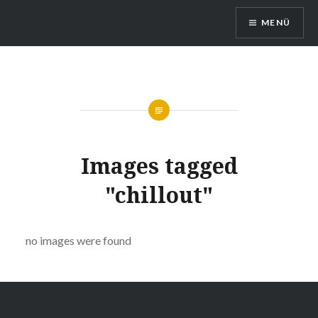
Direkt
MENÜ
zum
Inhalt
Queerreferat Mainz
Images tagged
"chillout"
no images were found