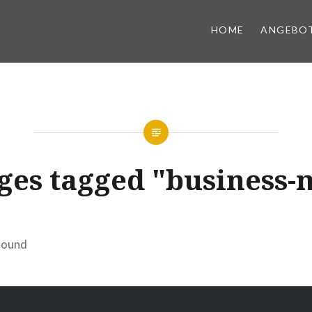
HOME
ANGEBO
ges tagged "business-
found